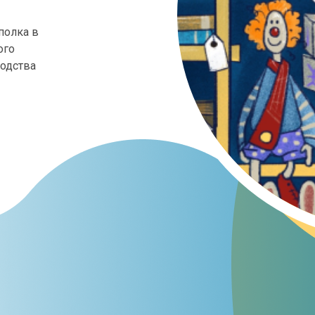
полка в
ого
одства