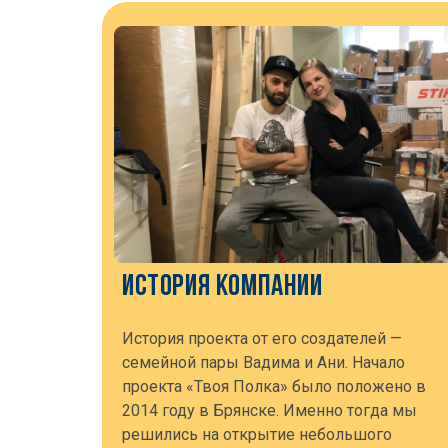
ИСТОРИЯ КОМПАНИИ
История проекта от его создателей —
семейной пары Вадима и Ани. Начало
проекта «Твоя Полка» было положено в
2014 году в Брянске. Именно тогда мы
решились на открытие небольшого