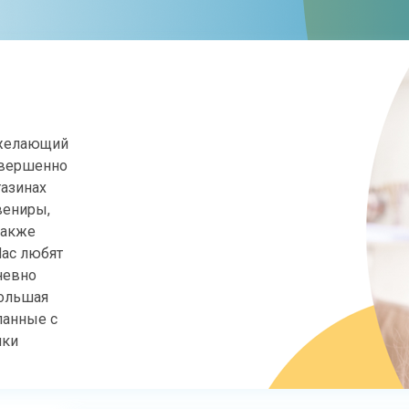
 желающий
овершенно
газинах
вениры,
также
ас любят
дневно
большая
ланные с
нки